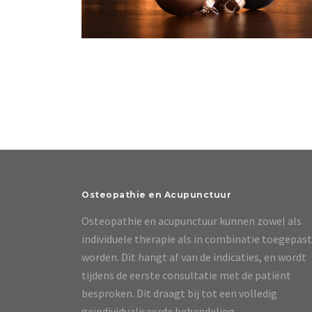
Osteopathie en Acupunctuur
Osteopathie en acupunctuur kunnen zowel als
individuele therapie als in combinatie toegepast
worden. Dit hangt af van de indicaties, en wordt
tijdens de eerste consultatie met de patiënt
besproken. Dit draagt bij tot een volledig
geïndividualiseerde behandeling.