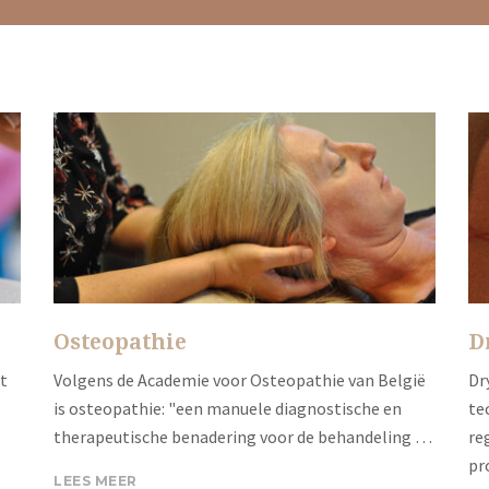
Osteopathie
D
it
Volgens de Academie voor Osteopathie van België
Dr
is osteopathie: "een manuele diagnostische en
te
therapeutische benadering voor de behandeling …
re
pr
LEES MEER