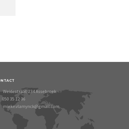
ONTACT
Weidestraat 234 Assebroek
050 35 12 36
mieke.vlamynck@gmail.com