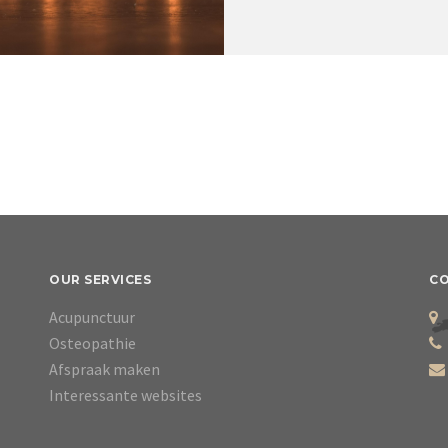
OUR SERVICES
C
Acupunctuur
Osteopathie
Afspraak maken
Interessante websites