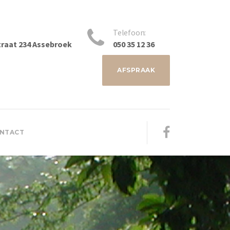
Telefoon:
raat 234 Assebroek
050 35 12 36
AFSPRAAK
NTACT